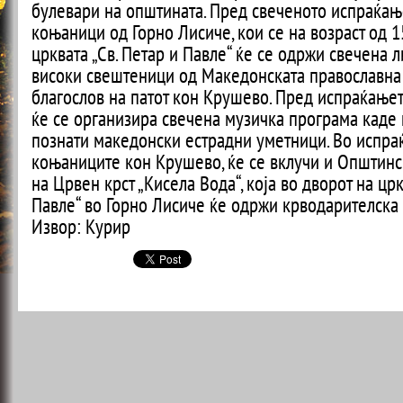
булевари на општината. Пред свеченото испраќањ
коњаници од Горно Лисиче, кои се на возраст од 1
црквата „Св. Петар и Павле“ ќе се одржи свечена ли
високи свештеници од Македонската православна 
благослов на патот кон Крушево. Пред испраќање
ќе се организира свечена музичка програма каде 
познати македонски естрадни уметници. Во испра
коњаниците кон Крушево, ќе се вклучи и Општинс
на Црвен крст „Кисела Вода“, која во дворот на црк
Павле“ во Горно Лисиче ќе одржи крводарителска 
Извор: Курир