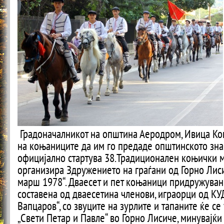
Градоначалникот на општина Аеродром, Ивица Ко
на коњаниците да им го предаде општинското зна
официјално стартува 38.Традиционален коњички 
организира Здружението на граѓани од Горно Лис
марш 1978“. Дваесет и пет коњаници придружуван
составена од дваесетина членови, играорци од КУ
Вапцаров“, со звуците на зурлите и тапаните ќе се
„Свети Петар и Павле“ во Горно Лисиче, минувајќи