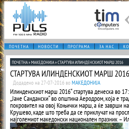
ПОЧЕТНА
НОВОСТИ
ПРОГРАМА
ЗА НАС
КО
ПОЧЕТНА
»
МАКЕДОНИЈА
» СТАРТУВА ИЛИНДЕНСКИОТ МАРШ 2016
СТАРТУВА ИЛИНДЕНСКИОТ МАРШ 201
Додадено на 27-07-2016 во
МАКЕДОНИЈА
Илинденскиот марш 2016“ стартува денеска во 17:
„Јане Сандански“ во општина Аеродром, која е тр
покровител на овој Коњички марш, а ќе заврши на 
Крушево, каде што треба да се приклучат на просл
најголемиот македонски национален празник – И