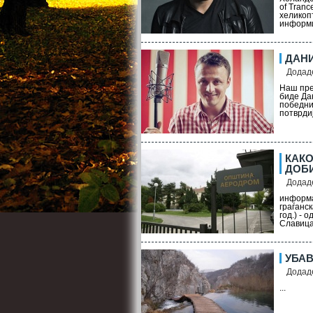
of Tran
хеликоп
информи
ДАНИ
Додаде
Наш пре
биде Да
победни
потврдиј
КАКО
ДОБ
Додаде
информа
граѓанск
год.) -
Славица 
УБАВ
Додаде
...