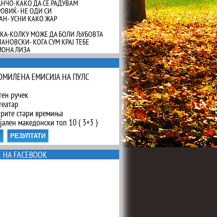
АНЧО-КАКО ДА СЕ РАДУВАМ
РОВИЌ- НЕ ОДИ СИ
АН- УСНИ КАКО ЖАР
ЕСКА-КОЛКУ МОЖЕ ДА БОЛИ ЉУБОВТА
ОЈАНОВСКИ- КОГА СУМ КРАЈ ТЕБЕ
 МОНА ЛИЗА
 ОМИЛЕНА ЕМИСИЈА НА ПУЛС
тен ручек
театар
брите стари времиња
јален македонски топ 10 ( 3+3 )
Е НА FACEBOOK