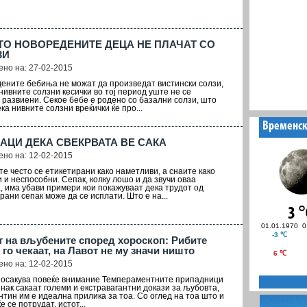
О НОВОРЕДЕНИТЕ ДЕЦА НЕ ПЛАЧАТ СО
ЗИ
но на: 27-02-2015
ените бебиња не можат да произведат вистински солзи,
нивните солзни кесички во тој период уште не се
 развиени. Секое бебе е родено со базални солзи, што
ка нивните солзни вреќички ќе про...
НАЦИ ДЕКА СВЕКРВАТА ВЕ САКА
но на: 12-02-2015
те често се етикетирани како наметливи, а снаите како
 и неспособни. Сепак, колку лошо и да звучи оваа
, има убави примери кои покажуваат дека трудот од
рани сепак може да се исплати. Што е на...
т на вљубените според хороскоп: Рибите
 го чекаат, на Лавот не му значи ништо
но на: 12-02-2015
посакува повеќе внимание Темпераментните припадници
знак сакаат големи и екстравагантни докази за љубовта,
нтин им е идеална прилика за тоа. Со оглед на тоа што и
е се потрудат, истот...