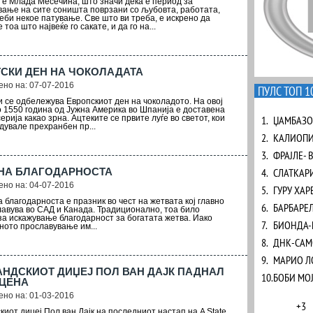
 е Млада Месечина, што значи дека е период за
вање на сите соништа поврзани со љубовта, работата,
еби некое патување. Све што ви треба, е искрено да
 тоа што највеќе го сакате, и да го на...
СКИ ДЕН НА ЧОКОЛАДАТА
но на: 07-07-2016
ПУЛС ТОП 1
ли се одбележува Европскиот ден на чоколадото. На овој
о 1550 година од Јужна Америка во Шпанија е доставена
ерија какао зрна. Ацтеките се првите луѓе во светот, кои
1.
ЏАМБАЗО
дувале прехранбен пр...
2.
КАЛИОПИ
3.
ФРАЈЛЕ- 
 НА БЛАГОДАРНОСТА
4.
СЛАТКАР
но на: 04-07-2016
5.
ГУРУ ХАР
 благодарноста е празник во чест на жетвата кој главно
6.
БАРБАРЕ
лавува во САД и Канада. Традиционално, тоа било
за искажување благодарност за богатата жетва. Иако
7.
БИОНДА-
ното прославување им...
8.
ДНК-САМ
9.
МАРИО ЛО
НДСКИОТ ДИЏЕЈ ПОЛ ВАН ДАЈК ПАДНАЛ
10.
БОБИ МО
СЦЕНА
но на: 01-03-2016
+3
иот диџеј Пол ван Дајк на последниот настап на A State