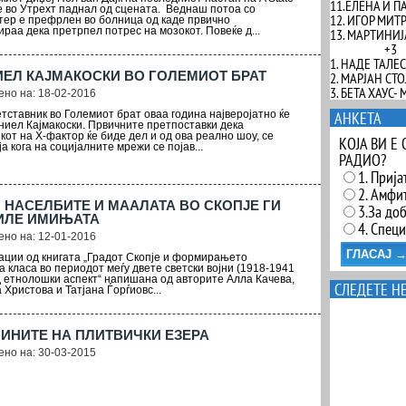
11.ЕЛЕНА И П
ce во Утрехт паднал од сцената. Веднаш потоа со
12. ИГОР МИТ
тер е префрлен во болница од каде првично
раа дека претрпел потрес на мозокот. Повеќе д...
13. МАРТИНИЈ
+3
1. НАДЕ ТАЛ
ЕЛ КАЈМАКОСКИ ВО ГОЛЕМИОТ БРАТ
2. МАРЈАН СТ
3. БЕТА ХАУС-
но на: 18-02-2016
тставник во Големиот брат оваа година најверојатно ќе
АНКЕТА
ниел Кајмакоски. Првичните претпоставки дека
кот на Х-фактор ќе биде дел и од ова реално шоу, се
КОЈА ВИ Е
а кога на социјалните мрежи се појав...
РАДИО?
1. Прија
2. Амфи
 НАСЕЛБИТЕ И МААЛАТА ВО СКОПЈЕ ГИ
3.За до
ИЛЕ ИМИЊАТА
4. Специ
но на: 12-01-2016
ции од книгата „Градот Скопје и формирањето
а класа во периодот меѓу двете светски војни (1918-1941
 од етнолошки аспект“ напишана од авторите Алла Качева,
СЛЕДЕТЕ Н
Христова и Татјана Ѓорѓиовс...
ИНИТЕ НА ПЛИТВИЧКИ ЕЗЕРА
но на: 30-03-2015