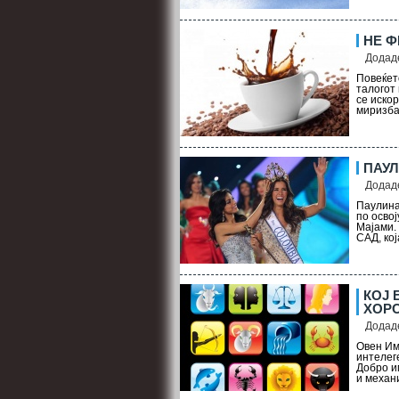
НЕ Ф
Додаде
Повеќет
талогот
се иско
миризба 
ПАУЛ
Додаде
Паулина
по осво
Мајами.
САД, кој
КОЈ 
ХОР
Додаде
Овен Им
интелеге
Добро и
и механи