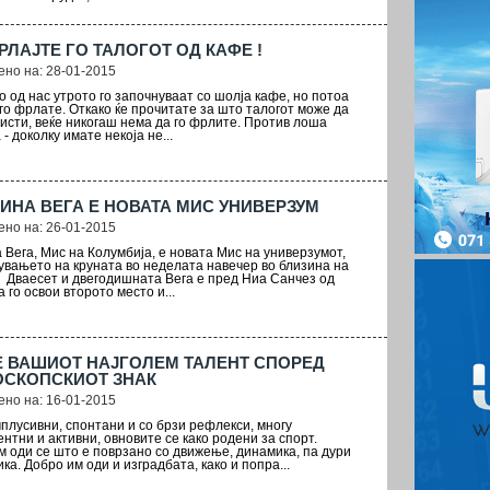
РЛАЈТЕ ГО ТАЛОГОТ ОД КАФЕ !
но на: 28-01-2015
о од нас утрото го започнуваат со шолја кафе, но потоа
 го фрлате. Откако ќе прочитате за што талогот може да
ристи, веќе никогаш нема да го фрлите. Против лоша
- доколку имате некоја не...
ИНА ВЕГА Е НОВАТА МИС УНИВЕРЗУМ
но на: 26-01-2015
 Вега, Мис на Колумбија, е новата Мис на универзумот,
јувањето на круната во неделата навечер во близина на
 Дваесет и двегодишната Вега е пред Ниа Санчез од
а го освои второто место и...
Е ВАШИОТ НАЈГОЛЕМ ТАЛЕНТ СПОРЕД
ОСКОПСКИОТ ЗНАК
но на: 16-01-2015
плусивни, спонтани и со брзи рефлекси, многу
нтни и активни, овновите се како родени за спорт.
м оди се што е поврзано со движење, динамика, па дури
ка. Добро им оди и изградбата, како и попра...