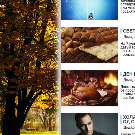
Вечерва
оствару
или мож
посакате
СВЕТ
Додаде
На 7 ју
датум в
првата с
произве
ДЕН
Додаде
Денот на
се прос
период 
првобит
ХОЛА
ОД 
Додаде
Холандск