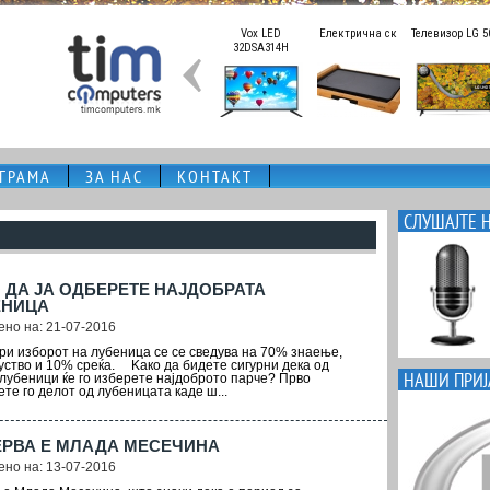
ГРАМА
ЗА НАС
КОНТАКТ
СЛУШАЈТЕ Н
 ДА ЈА ОДБЕРЕТЕ НАЈДОБРАТА
ЕНИЦА
но на: 21-07-2016
при изборот на лубеница се се сведува на 70% знаење,
уство и 10% среќа. Kaко да бидете сигурни дека од
НАШИ ПРИЈ
 лубеници ќе го изберете најдоброто парче? Прво
те го делот од лубеницата каде ш...
ЕРВА Е МЛАДА МЕСЕЧИНА
но на: 13-07-2016