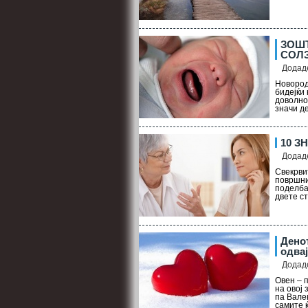
ЗОШТ
СОЛ
Додаде
Новород
бидејќи 
доволно
значи де
10 З
Додаде
Свекрви
површни
поделба
двете ст
Дено
одвај
Додаде
Овен – 
на овој 
па Вале
самите ќ